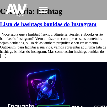
Categoria:
hashtag
Lista de hashtags banidas do Instagram
Você sabia que a hashtag #sextou, #lingerie, #easter e #books estão
banidas do Instagram? Além de fazerem com que os seus conteúdos
sejam ocultados, o uso delas também prejudica o seu crescimento.
Outrossim, para facilitar a sua vida, vamos apresentar aqui uma lista de
hashtags banidas do Instagram. Mas como assim hashtags banidas do
[…]
Enquanto
CONTA