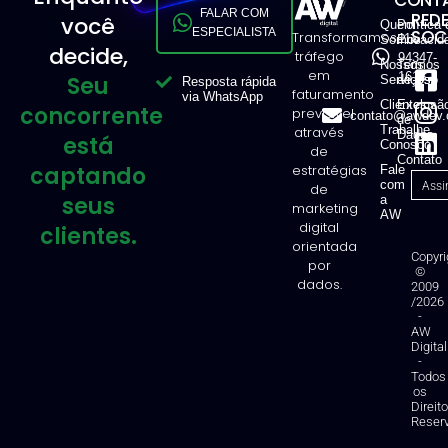
FALAR COM
RED
você
Quem
Política 
ESPECIALISTA
SOCI
Transformamos
11
Somos
Privacid
decide,
tráfego
94347-
Nossos
Termos
em
1616
Seu
Serviços
de Uso
Resposta rápida
faturamento
via WhatsApp
Clientes
Exclusã
concorrente
previsível
contato@awdev.
de
Trabalhe
através
Dados
está
Conosco
de
Contato
captando
estratégias
Fale
com
de
seus
a
marketing
AW
digital
clientes.
orientada
Copyri
por
©
dados.
2009
/2026
-
AW
Digital
-
Todos
os
Direit
Reser