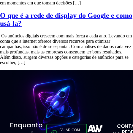
em momentos em que tomam decisões […]
O que é a rede de display do Google e como
usá-la?
Os anúncios digitais crescem com mais força a cada ano. Levando em
conta que a internet oferece diversos recursos para otimizar
campanhas, isso não é de se espantar. Com análises de dados cada vez
mais profundas, mais as empresas conseguem ter bons resultados.
Além disso, surgem diversas opções e categorias de anúncios para se
escolher, […]
Enquanto
CONTA
FALAR COM
RED