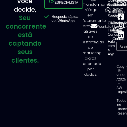
você
Quem
Política 
ESPECIALISTA
SOCI
Transformamos
11
Somos
Privacid
decide,
tráfego
94347-
Nossos
Termos
em
1616
Seu
Serviços
de Uso
Resposta rápida
faturamento
via WhatsApp
Clientes
Exclusã
concorrente
previsível
contato@awdev.
de
Trabalhe
através
Dados
está
Conosco
de
Contato
captando
estratégias
Fale
com
de
seus
a
marketing
AW
digital
clientes.
orientada
Copyri
por
©
dados.
2009
/2026
-
AW
Digital
-
Todos
os
Direit
Reser