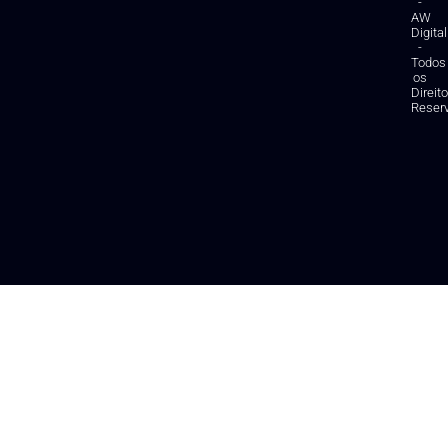
-
AW
Digital
-
Todos
os
Direit
Reser